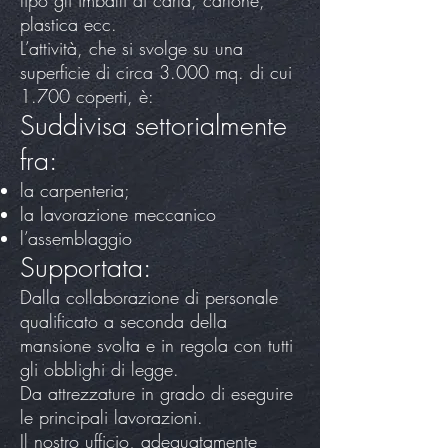
tipo gli imballi di carta, cartone,
plastica ecc.
L’attività, che si svolge su una
superficie di circa 3.000 mq. di cui
1.700 coperti, è:
Suddivisa settorialmente
fra:
la carpenteria;
la lavorazione meccanico
l’assemblaggio
Supportata:
Dalla collaborazione di personale
qualificato a seconda della
mansione svolta e in regola con tutti
gli obblighi di legge.
Da attrezzature in grado di eseguire
le principali lavorazioni.
Il nostro ufficio, adeguatamente