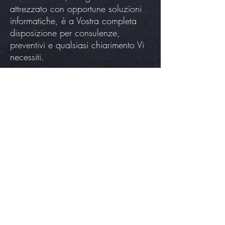
attrezzato con opportune soluzioni
informatiche, è a Vostra completa
disposizione per consulenze,
preventivi e qualsiasi chiarimento Vi
necessiti.
Iscriviti alla News
FAQ
BLOG