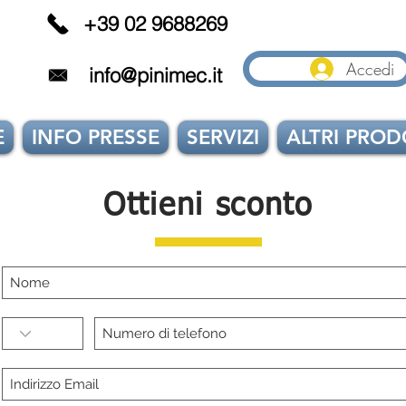
+39 02 9688269
Accedi
info@pinimec.it
E
INFO PRESSE
SERVIZI
ALTRI PROD
Ottieni sconto