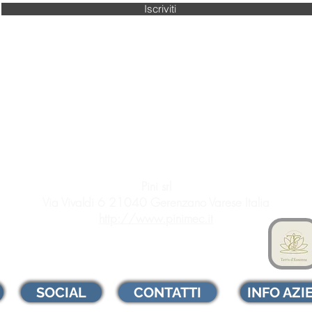
Iscriviti
Pini srl
Via Vivaldi 6 21040 Gerenzano Varese Italia
http://www.pinimec.it
SOCIAL
CONTATTI
INFO AZI