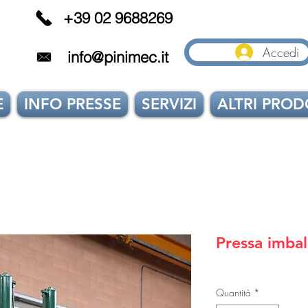
+39 02 9688269
Accedi
info@pinimec.it
E
INFO PRESSE
SERVIZI
ALTRI PROD
Pressa imbal
Quantità
*