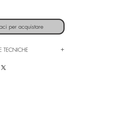
aci per acquistare
HE TECNICHE
tà x
1600 x 1100 x 2860
mm
2370