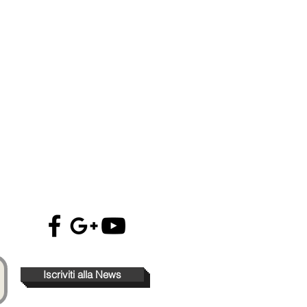
atico
2
e
o
Iscriviti alla News