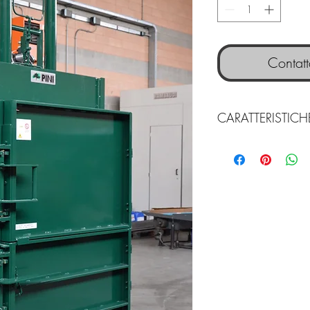
Contatt
CARATTERISTIC
DIMENSIONE DI
INGOMBRO
Larghezza x Profondi
Altezza
Altezza con cilindro
abbassato