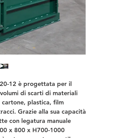
CARATTERISTICHE
TECNICHE
Max. forza di
compattamento
Dimensioni piano mo
(balla)
Corsa massima pia
Altezza balla comp
20-12 è progettata per il 
volumi di scarti di materiali 
Peso medio balla di
cartone, plastica, film 
cartone
racci. Grazie alla sua capacità 
Altezza di caricamen
te con legatura manuale 
00 x 800 x H700-1000 
Dimensione bocca di
carico