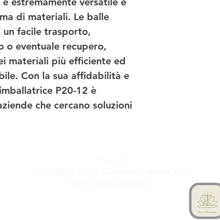
 è estremamente versatile e 
a di materiali. Le balle 
n facile trasporto, 
Ciclo compattazione
 o eventuale recupero, 
automatico
 materiali più efficiente ed 
Scarico balla autom
le. Con la sua affidabilità e 
 imballatrice P20-12 è 
Compattazione con 
cilindri idraulici
aziende che cercano soluzioni 
Potenza 4KW 380V
trifase
Legatura manuale
Pini srl
Via Vivaldi 6 21040 Gerenzano Varese Italia
Movimentabile tramit
http://www.pinimec.it
trasnspallet o carrell