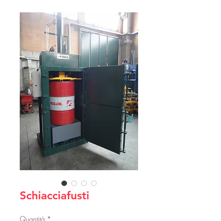
Schiacciafusti
Quantità
*