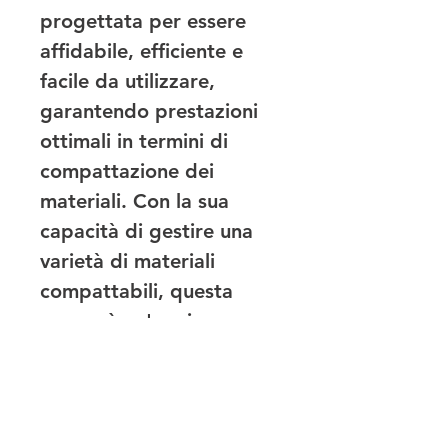
progettata per essere 
affidabile, efficiente e 
facile da utilizzare, 
garantendo prestazioni 
ottimali in termini di 
compattazione dei 
materiali. Con la sua 
capacità di gestire una 
varietà di materiali 
compattabili, questa 
pressa è un'opzione 
versatile e conveniente 
per le aziende che 
cercano di ottimizzare il 
loro processo di gestione 